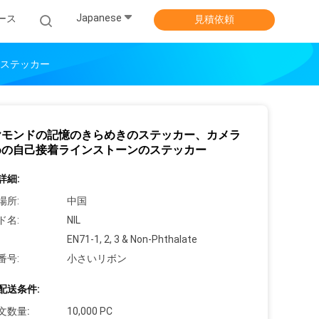
Japanese
ース
見積依頼
ステッカー
ヤモンドの記憶のきらめきのステッカー、カメラ
めの自己接着ラインストーンのステッカー
詳細:
場所:
中国
ド名:
NIL
EN71-1, 2, 3 & Non-Phthalate
番号:
小さいリボン
配送条件:
文数量:
10,000 PC