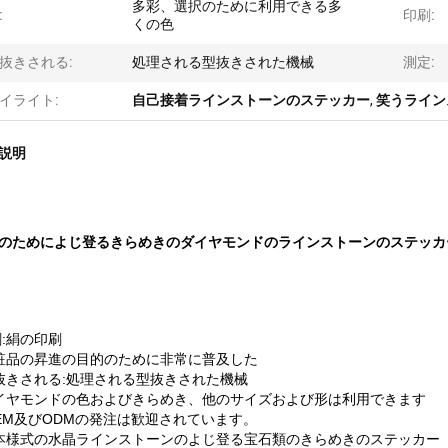
多彩、選択のために利用できる多
:
印刷:
くの色
抜きされる:
処理される型抜きされた機械
測定:
イライト:
自己接着ラインストーンのステッカー
,
笑うライン
説明
のためによじ登るきらめきのダイヤモンドのラインストーンのステッカ
:絹の印刷
粧品の昇進の目的のために非常に普及した
抜きされる:処理される型抜きされた機械
イヤモンドの色およびきらめき、他のサイズおよび形は利用できます
OEM及びODMの発注は歓迎されています。
本様式の水晶ラインストーンのよじ登る宝石類のきらめきのステッカー