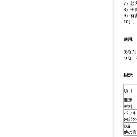
7）顧
8）子
9）有
10）
適用:
あなた
うな、
指定:
項目
測定
材料
パッキ
内部の
設計
他の言