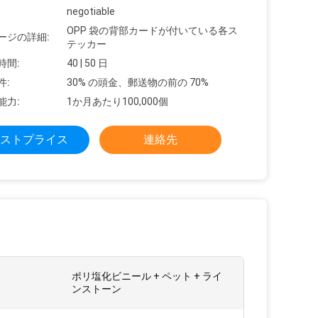
negotiable
OPP 袋の背部カードが付いている各ス
ージの詳細:
テッカー
時間:
40 | 50 日
件:
30% の頭金、郵送物の前の 70%
能力:
1か月あたり100,000個
ストプライス
連絡先
ポリ塩化ビニール + ペット + ライ
ンストーン