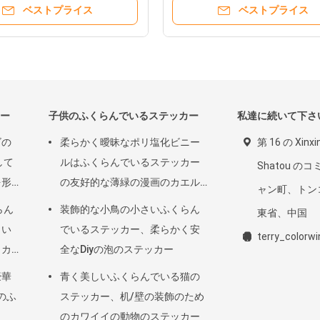
ベストプライス
ベストプライス
ー
子供のふくらんでいるステッカー
私達に続いて下さ
ゴの
柔らかく曖昧なポリ塩化ビニー
第 16 の Xin
して
ルはふくらんでいるステッカー
Shatou の
を形
の友好的な薄緑の漫画のカエル
ャン町、トン
の形エコをからかいます
らん
装飾的な小鳥の小さいふくらん
東省、中国
しい
でいるステッカー、柔らかく安
terry_color
ッカ
全なDiyの泡のステッカー
トか
豪華
青く美しいふくらんでいる猫の
のふ
ステッカー、机/壁の装飾のため
のカワイイの動物のステッカー