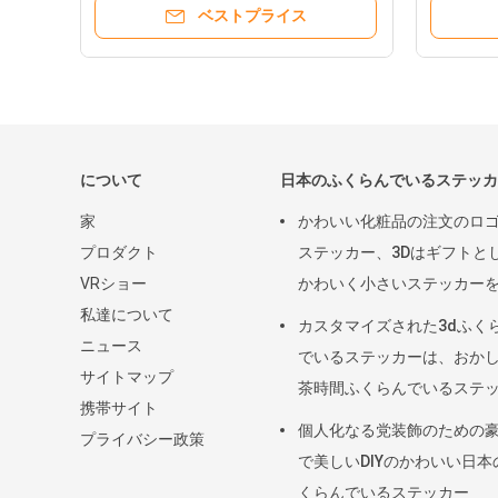
ベストプライス
について
日本のふくらんでいるステッカ
家
かわいい化粧品の注文のロ
プロダクト
ステッカー、3Dはギフトと
VRショー
かわいく小さいステッカー
私達について
づけます
カスタマイズされた3dふく
ニュース
でいるステッカーは、おか
サイトマップ
茶時間ふくらんでいるステ
携帯サイト
ーをポリ塩化ビニール+ペッ
個人化なる党装飾のための
プライバシー政策
らかいます
で美しいDIYのかわいい日本
くらんでいるステッカー