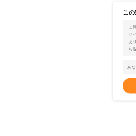
この
に
サ
あ
お