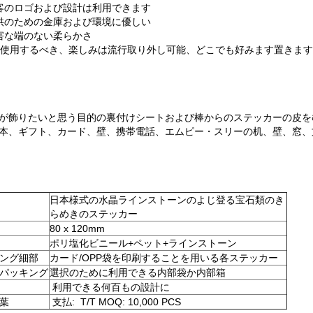
客のロゴおよび設計は利用できます
供のための金庫および環境に優しい
害な端のない柔らかさ
、使用するべき、楽しみは流行取り外し可能、どこでも好みます置きま
が飾りたいと思う目的の裏付けシートおよび棒からのステッカーの皮を
本、ギフト、カード、壁、携帯電話、エムピー・スリーの机、壁、窓、文
日本様式の水晶ラインストーンのよじ登る宝石類のき
らめきのステッカー
80 x 120mm
ポリ塩化ビニール+ペット+ラインストーン
ング細部
カード/OPP袋を印刷することを用いる各ステッカー
パッキング
選択のために利用できる内部袋か内部箱
利用できる何百もの設計に
葉
支払: T/T MOQ: 10,000 PCS