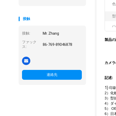
色
型
接触
ハ
接触:
Mr. Zhang
製品の
ファック
86-769-89046878
ス:
カメラ
連絡先
記述:
1)
印刷
2）化
3）型
4）ダ
5） 
6）日