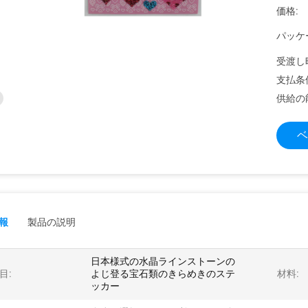
価格:
パッケ
受渡し
支払条
供給の
ベ
報
製品の説明
日本様式の水晶ラインストーンの
目:
よじ登る宝石類のきらめきのステ
材料:
ッカー