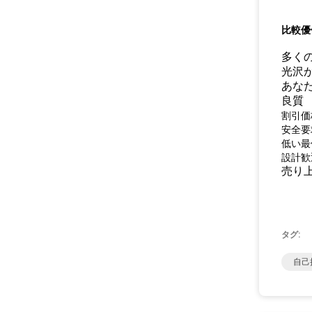
比較優
多く
光沢
あな
良質
割引価
安全要
低い最
設計歓
売り
タグ:
自己