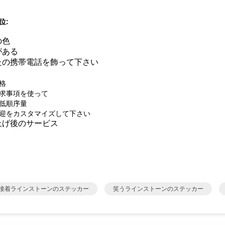
位:
の色
がある
たの携帯電話を飾って下さい
格
求事項を使って
低順序量
迎をカスタマイズして下さい
上げ後のサービス
接着ラインストーンのステッカー
笑うラインストーンのステッカー