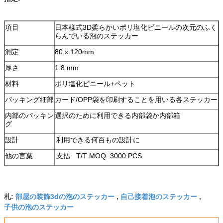
項目
日本様式3D柔らかいポリ塩化ビニールの次元のふく
らんでいる泡のステッカー
測定
80 x 120mm
厚さ
1.8 mm
材料
ポリ塩化ビニール+ペット
パッキング細部
カード/OPP袋を印刷することを用いる各ステッカー
内部のパッキン
選択のために利用できる内部袋か内部箱
グ
設計
利用できる何百もの設計に
他の言葉
支払: T/T MOQ: 3000 PCS
部屋の装飾3dの泡のステッカー
自己接着泡のステッカー
札:
,
,
子供の泡のステッカー