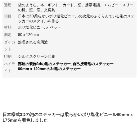
適用:
袋のような、本、ギフト、カード、壁、携帯電話、エムピー・スリー
の机、壁、窓、文房具
項目:
日本は3D柔らかいポリ塩化ビニールの次元のふくらんでいる泡のステ
ッカーのスタイルを作る
材料:
ポリ塩化ビニール+ペット
測定:
80 x 120mm
ダイカ
処理される高周波
ット:
印刷:
シルクスクリーン印刷
部屋の装飾3dの泡のステッカー
自己接着泡のステッカー
ハイラ
,
,
80mm x 120mmの3d泡のステッカー
イト:
日本様式3Dの泡のステッカーは柔らかいポリ塩化ビニール90mm x
175mmを着色しました