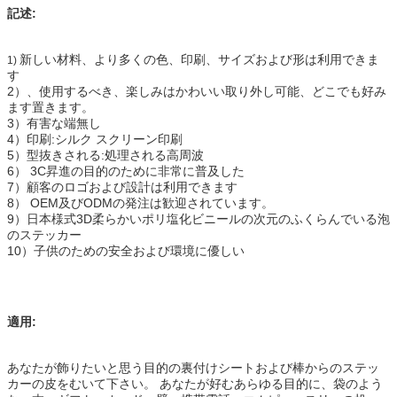
記述:
新しい材料、より多くの色、印刷、サイズおよび形は利用できま
1)
す
2）、使用するべき、楽しみはかわいい取り外し可能、どこでも好み
ます置きます。
3）有害な端無し
4）印刷:シルク スクリーン印刷
5）型抜きされる:処理される高周波
6） 3C昇進の目的のために非常に普及した
7）顧客のロゴおよび設計は利用できます
8） OEM及びODMの発注は歓迎されています。
9）日本様式3D柔らかいポリ塩化ビニールの次元のふくらんでいる泡
のステッカー
10）子供のための安全および環境に優しい
適用:
あなたが飾りたいと思う目的の裏付けシートおよび棒からのステッ
カーの皮をむいて下さい。 あなたが好むあらゆる目的に、袋のよう