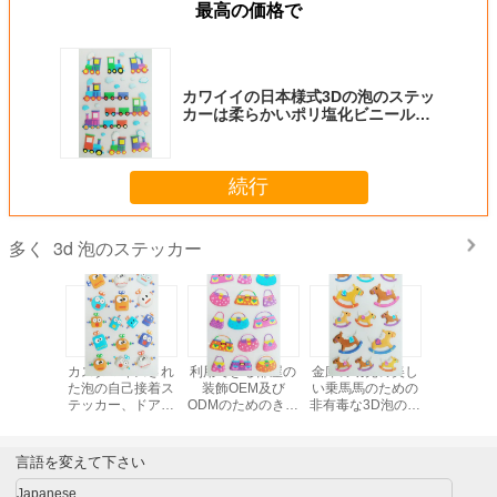
最高の価格で
カワイイの日本様式3Dの泡のステッ
カーは柔らかいポリ塩化ビニール
80mm x 120mmを着色しました
続行
3d 泡のステッカー
多く
可能な子
カスタマイズされ
利用できる部屋の
金庫の幼児の美し
子供のシル
ステッカ
た泡の自己接着ス
装飾OEM及び
い乗馬馬のための
リーン印
宣伝の美
テッカー、ドアの
ODMのためのきれ
非有毒な3D泡のス
に有毒な
日の泡の
装飾3dの泡の壁の
いなハンドバッグ
テッカーは設計し
くらんでい
ー シート
ステッカー
の設計3D泡のステ
ます
のステッ
ッカー
言語を変えて下さい
Japanese