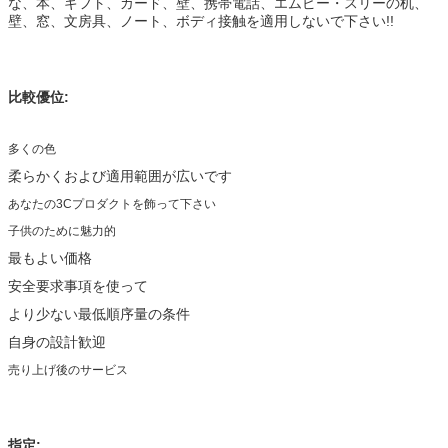
な、本、ギフト、カード、壁、携帯電話、エムピー・スリーの机、
壁、窓、文房具、ノート、ボディ接触を適用しないで下さい!!
比較優位:
多くの色
柔らかくおよび適用範囲が広いです
あなたの3Cプロダクトを飾って下さい
子供のために魅力的
最もよい価格
安全要求事項を使って
より少ない最低順序量の条件
自身の設計歓迎
売り上げ後のサービス
指定: