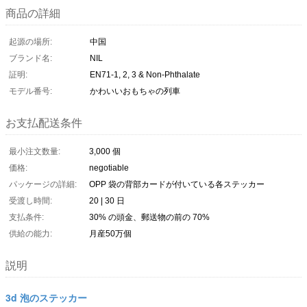
商品の詳細
起源の場所:
中国
ブランド名:
NIL
証明:
EN71-1, 2, 3 & Non-Phthalate
モデル番号:
かわいいおもちゃの列車
お支払配送条件
最小注文数量:
3,000 個
価格:
negotiable
パッケージの詳細:
OPP 袋の背部カードが付いている各ステッカー
受渡し時間:
20 | 30 日
支払条件:
30% の頭金、郵送物の前の 70%
供給の能力:
月産50万個
説明
3d 泡のステッカー