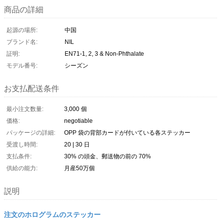
商品の詳細
起源の場所:
中国
ブランド名:
NIL
証明:
EN71-1, 2, 3 & Non-Phthalate
モデル番号:
シーズン
お支払配送条件
最小注文数量:
3,000 個
価格:
negotiable
パッケージの詳細:
OPP 袋の背部カードが付いている各ステッカー
受渡し時間:
20 | 30 日
支払条件:
30% の頭金、郵送物の前の 70%
供給の能力:
月産50万個
説明
注文のホログラムのステッカー