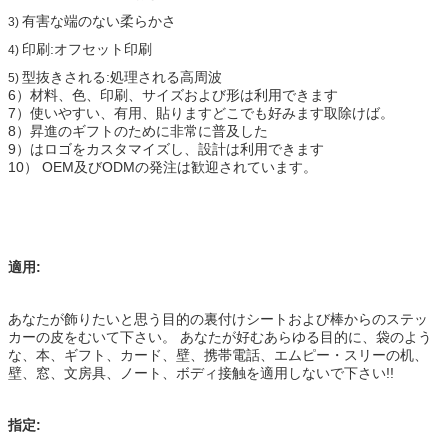
有害な端のない柔らかさ
3)
印刷:オフセット印刷
4)
型抜きされる:処理される高周波
5)
6）材料、色、印刷、サイズおよび形は利用できます
7）使いやすい、有用、貼りますどこでも好みます取除けば。
8）昇進のギフトのために非常に普及した
9）はロゴをカスタマイズし、設計は利用できます
10） OEM及びODMの発注は歓迎されています。
適用:
あなたが飾りたいと思う目的の裏付けシートおよび棒からのステッ
カーの皮をむいて下さい。 あなたが好むあらゆる目的に、袋のよう
な、本、ギフト、カード、壁、携帯電話、エムピー・スリーの机、
壁、窓、文房具、ノート、ボディ接触を適用しないで下さい!!
指定: