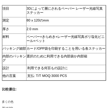
項目
3Dによって層にされるペーパー レーザー光線写真
ステッカー
測定
80 x 120のmm
厚さ
2.0 mm
材料
ペーパー+きらめき+レーザー光線写真ポリ塩化ビニ
ール+ペット
パッキング細部
カード/OPP袋を印刷することを用いる各ステッカー
内部のパッキン
選択のために利用できる内部袋か内部箱
グ
設計
利用できる何百もの設計に
他の言葉
支払: T/T MOQ:3000 PCS
比較優位:
多くの色