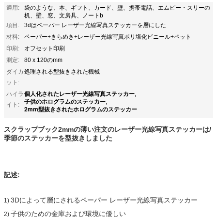
適用:
袋のような、本、ギフト、カード、壁、携帯電話、エムピー・スリーの
机、壁、窓、文房具、ノートb
項目:
3dはペーパー レーザー光線写真ステッカーを層にした
材料:
ペーパー+きらめき+レーザー光線写真ポリ塩化ビニール+ペット
印刷:
オフセット印刷
測定:
80 x 120のmm
ダイカ
処理される型抜きされた機械
ット:
個人化されたレーザー光線写真ステッカー
ハイラ
,
子供のホログラムのステッカー
,
イト:
2mm型抜きされたホログラムのステッカー
スクラップブック2mmの薄い注文のレーザー光線写真ステッカーは/
季節のステッカーを型抜きしました
記述:
3Dによって層にされるペーパー レーザー光線写真ステッカー
1)
子供のための金庫および環境に優しい
2)