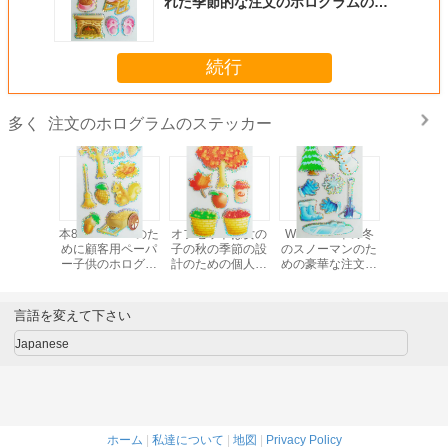
れた季節的な注文のホログラムのス
テッカー有毒な2mm薄く非
続行
注文のホログラムのステッカー
多く
ログラム
本80x120 Mmのた
オフセットは女の
Windows/車の冬
きらめき
カーを、
めに顧客用ペーパ
子の秋の季節の設
のスノーマンのた
ビニールの
ります層
ー子供のホログラ
計のための個人化
めの豪華な注文の
レーヤー
3dレーザ
ムのステッカーの
されたホログラム
ホログラムのステ
小さい印
真ステッ
皮をむいて下さい
のステッカーを印
ッカーは設計しま
注文のホ
ートを印刷
刷しました
す
のステ
言語を変えて下さい
した
Japanese
ホーム
|
私達について
|
地図
|
Privacy Policy